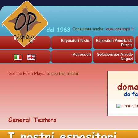
Consultare anche:
www.opshops.it
Espositori Tester
Espositori Vendita da
Parete
Accessori
Soluzioni per Arredo
Negozi
Get the Flash Player
to see this rotator.